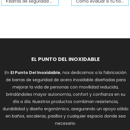
Navegación
Barras de seguridad cerca al inodoro: Alturas y distancias recomendadas
Cómo evaluar si tu hogar necesita adaptaciones de movilidad inmediatas
de
entradas
EL PUNTO DEL INOXIDABLE
En
El Punto Del Inoxidable
, nos dedicamos a la fabricación
de barras de seguridad de acero inoxidable diseñadas para
mejorar la vida de personas con movilidad reducida,
brindándoles mayor autonomía, confort y confianza en su
día a día. Nuestros productos combinan resistencia,
durabilidad y diseño ergonómico, asegurando un apoyo sólido
en baños, escaleras, pasillos y cualquier espacio donde sea
necesario.