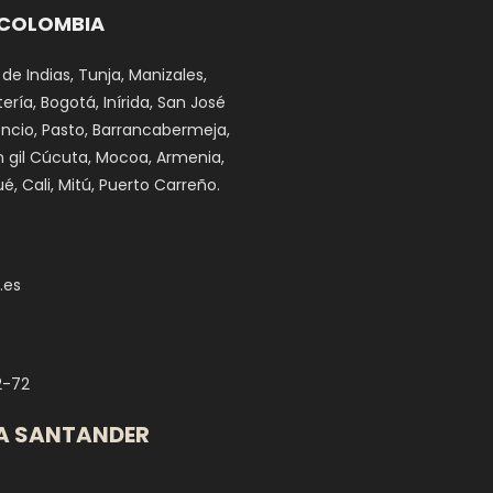
 COLOMBIA
 de Indias, Tunja, Manizales,
ría, Bogotá, Inírida, San José
cencio, Pasto, Barrancabermeja,
n gil Cúcuta, Mocoa, Armenia,
é, Cali, Mitú, Puerto Carreño.
.es
2-72
A SANTANDER