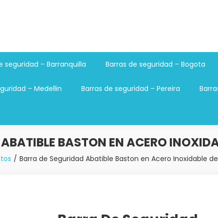
e seguridad – Barranquilla
Barras de seguridad – Bogota
guridad – Medellin
Barras de seguridad – Pereira
Barra
ABATIBLE BASTON EN ACERO INOXIDABL
tos
Barra de Seguridad Abatible Baston en Acero Inoxidable de 