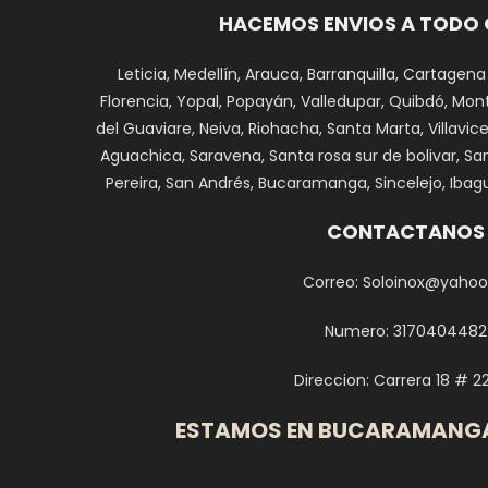
HACEMOS ENVIOS A TODO
Leticia, Medellín, Arauca, Barranquilla, Cartagena
Florencia, Yopal, Popayán, Valledupar, Quibdó, Monte
del Guaviare, Neiva, Riohacha, Santa Marta, Villavi
Aguachica, Saravena, Santa rosa sur de bolivar, Sa
Pereira, San Andrés, Bucaramanga, Sincelejo, Ibagu
CONTACTANOS
Correo: Soloinox@yahoo
Numero: 3170404482
Direccion: Carrera 18 # 2
ESTAMOS EN BUCARAMANG