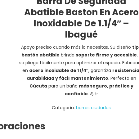
Barra De Seguridad
Abatible Baston En Acero
Inoxidable De 1.1/4″ –
Ibagué
Apoyo preciso cuando más lo necesitas. Su diseño
ti
bastón abatible
brinda
soporte firme y accesible
,
se pliega fácilmente para optimizar el espacio. Fabric
en
acero inoxidable de 1 1/4″
, garantiza
resistencia
durabilidad y fácil mantenimiento
. Perfecta en
Cúcuta
para un baño
más seguro, práctico y
confiable
. 💪✨
Categoría:
barras ciudades
oraciones