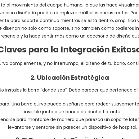
te al movimiento del cuerpo humano, lo que las hace visualme
va bien diseñada puede reemplazar múltiples barras rectas. Por
nte para soporte continuo mientras se está dentro, simplifica v
diseñan no solo como soporte, sino también como toalleros inte
 presencia y la hace sentir más como un accesorio de diseño qu
Claves para la Integración Exitos
urva complemente, y no interrumpa, el diseño de tu baño, consid
2. Ubicación Estratégica
No instales la barra “donde sea”. Debe parecer que pertenece allí
ampara. Una barra curva puede diseñarse para rodear suavemente
invisible junto a un banco de ducha flotante.
eñarse para montarse de manera que parezca un soporte lateral
levantarse y sentarse sin parecer un dispositivo de hospital.