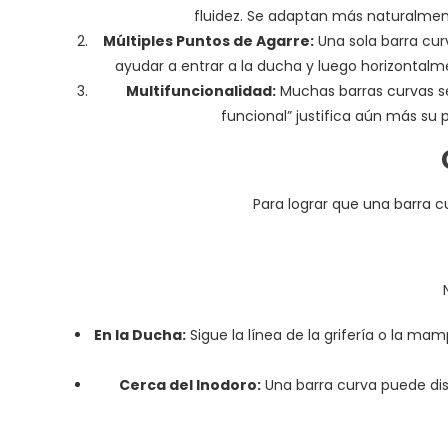
fluidez. Se adaptan más naturalmen
Múltiples Puntos de Agarre:
Una sola barra cur
ayudar a entrar a la ducha y luego horizontalme
Multifuncionalidad:
Muchas barras curvas se 
funcional” justifica aún más su
Para lograr que una barra c
En la Ducha:
Sigue la línea de la grifería o la m
Cerca del Inodoro:
Una barra curva puede dis