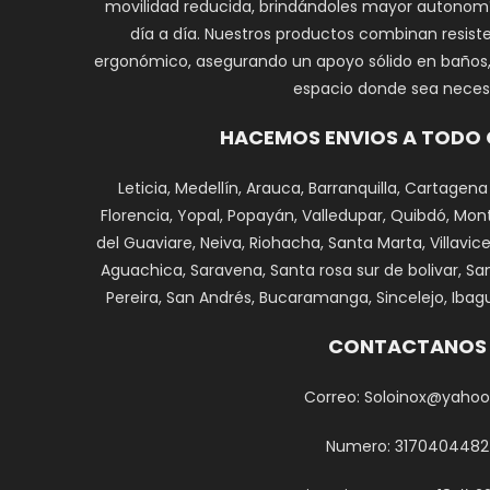
movilidad reducida, brindándoles mayor autonomí
día a día. Nuestros productos combinan resiste
ergonómico, asegurando un apoyo sólido en baños, e
espacio donde sea necesa
HACEMOS ENVIOS A TODO
Leticia, Medellín, Arauca, Barranquilla, Cartagena
Florencia, Yopal, Popayán, Valledupar, Quibdó, Monte
del Guaviare, Neiva, Riohacha, Santa Marta, Villavi
Aguachica, Saravena, Santa rosa sur de bolivar, Sa
Pereira, San Andrés, Bucaramanga, Sincelejo, Ibagu
CONTACTANOS
Correo: Soloinox@yahoo
Numero: 3170404482