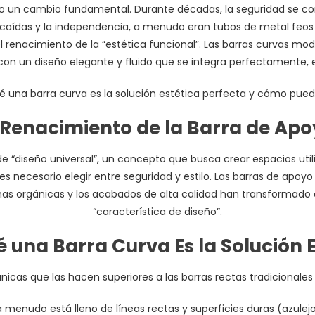
o un cambio fundamental. Durante décadas, la seguridad se cons
 caídas y la independencia, a menudo eran tubos de metal feos
l renacimiento de la “estética funcional”. Las barras curvas mo
con un diseño elegante y fluido que se integra perfectamente, e 
 una barra curva es la solución estética perfecta y cómo puede
 Renacimiento de la Barra de Ap
“diseño universal”, un concepto que busca crear espacios utiliz
necesario elegir entre seguridad y estilo. Las barras de apoyo
rmas orgánicas y los acabados de alta calidad han transformad
“característica de diseño”.
é una Barra Curva Es la Solución E
nicas que las hacen superiores a las barras rectas tradicionale
menudo está lleno de líneas rectas y superficies duras (azulejos