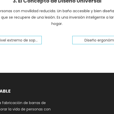
3. El Concepto de Diseño Universal
ersonas con movilidad reducida. Un baño accesible y bien dise
 que se recupere de una lesión. Es una inversión inteligente a la
hogar.
el extremo de soporte
Diseño ergonómic
DABLE
a fabricación de barras de
orar la vida de personas con