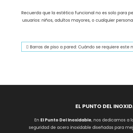
Recuerda que la estética funcional no es solo para p
usuarios: niños, adultos mayores, o cualquier persona
Navegación
Barras de piso a pared: Cuándo se requiere este niv
de
entradas
EL PUNTO DEL INOXI
En
El Punto Del Inoxidable
, nos dedicamos a l
seguridad de acero inoxidable diseñadas para mej