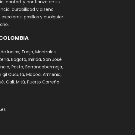
a, confort y confianza en su
ncia, durabilidad y diseño
scaleras, pasillos y cualquier
rio.
 COLOMBIA
 de Indias, Tunja, Manizales,
ría, Bogotá, Inírida, San José
cencio, Pasto, Barrancabermeja,
n gil Cúcuta, Mocoa, Armenia,
é, Cali, Mitú, Puerto Carreño.
.es