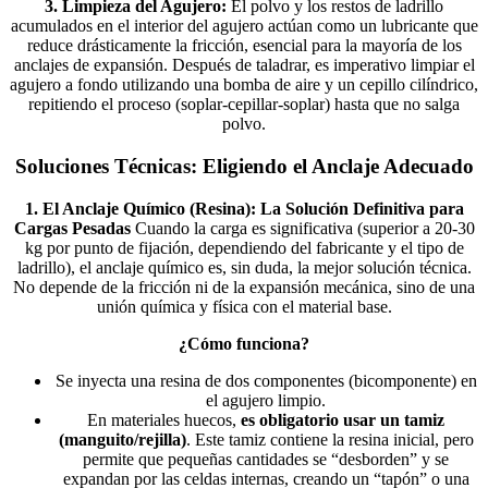
3. Limpieza del Agujero:
El polvo y los restos de ladrillo
acumulados en el interior del agujero actúan como un lubricante que
reduce drásticamente la fricción, esencial para la mayoría de los
anclajes de expansión. Después de taladrar, es imperativo limpiar el
agujero a fondo utilizando una bomba de aire y un cepillo cilíndrico,
repitiendo el proceso (soplar-cepillar-soplar) hasta que no salga
polvo.
Soluciones Técnicas: Eligiendo el Anclaje Adecuado
1. El Anclaje Químico (Resina): La Solución Definitiva para
Cargas Pesadas
Cuando la carga es significativa (superior a 20-30
kg por punto de fijación, dependiendo del fabricante y el tipo de
ladrillo), el anclaje químico es, sin duda, la mejor solución técnica.
No depende de la fricción ni de la expansión mecánica, sino de una
unión química y física con el material base.
¿Cómo funciona?
Se inyecta una resina de dos componentes (bicomponente) en
el agujero limpio.
En materiales huecos,
es obligatorio usar un tamiz
(manguito/rejilla)
. Este tamiz contiene la resina inicial, pero
permite que pequeñas cantidades se “desborden” y se
expandan por las celdas internas, creando un “tapón” o una