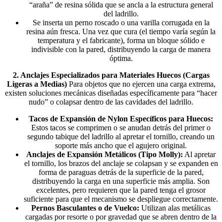
“araña” de resina sólida que se ancla a la estructura general
del ladrillo.
Se inserta un perno roscado o una varilla corrugada en la
resina aún fresca. Una vez que cura (el tiempo varía según la
temperatura y el fabricante), forma un bloque sólido e
indivisible con la pared, distribuyendo la carga de manera
óptima.
2. Anclajes Especializados para Materiales Huecos (Cargas
Ligeras a Medias)
Para objetos que no ejercen una carga extrema,
existen soluciones mecánicas diseñadas específicamente para “hacer
nudo” o colapsar dentro de las cavidades del ladrillo.
Tacos de Expansión de Nylon Específicos para Huecos:
Estos tacos se comprimen o se anudan detrás del primer o
segundo tabique del ladrillo al apretar el tornillo, creando un
soporte más ancho que el agujero original.
Anclajes de Expansión Metálicos (Tipo Molly):
Al apretar
el tornillo, los brazos del anclaje se colapsan y se expanden en
forma de paraguas detrás de la superficie de la pared,
distribuyendo la carga en una superficie más amplia. Son
excelentes, pero requieren que la pared tenga el grosor
suficiente para que el mecanismo se despliegue correctamente.
Pernos Basculantes o de Vuelco:
Utilizan alas metálicas
cargadas por resorte o por gravedad que se abren dentro de la