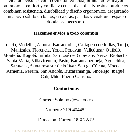
vida de personas con movilidad reducida, brindándoles mayor
autonomía, confort y confianza en su día a día. Nuestros productos
combinan resistencia, durabilidad y diseño ergonómico, asegurando
un apoyo sólido en baños, escaleras, pasillos y cualquier espacio
donde sea necesario.
Hacemos envios a todo colombia
Leticia, Medellín, Arauca, Barranquilla, Cartagena de Indias, Tunja,
Manizales, Florencia, Yopal, Popayán, Valledupar, Quibdó,
Montería, Bogotá, Inírida, San José del Guaviare, Neiva, Riohacha,
Santa Marta, Villavicencio, Pasto, Barrancabermeja, Aguachica,
Saravena, Santa rosa sur de bolivar, San gil Cúcuta, Mocoa,
Armenia, Pereira, San Andrés, Bucaramanga, Sincelejo, Ibagué,
Cali, Mitú, Puerto Carreño.
Contactanos
Correo: Soloinox@yahoo.es
Numero: 3170404482
Direccion: Carrera 18 # 22-72
ESTAMOS EN BUCARAMANGA SANTANDER