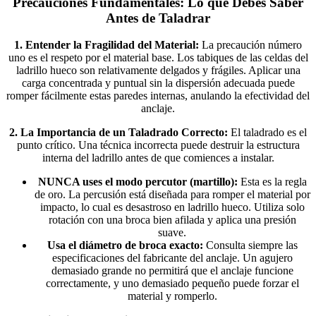
Precauciones Fundamentales: Lo que Debes Saber
Antes de Taladrar
1. Entender la Fragilidad del Material:
La precaución número
uno es el respeto por el material base. Los tabiques de las celdas del
ladrillo hueco son relativamente delgados y frágiles. Aplicar una
carga concentrada y puntual sin la dispersión adecuada puede
romper fácilmente estas paredes internas, anulando la efectividad del
anclaje.
2. La Importancia de un Taladrado Correcto:
El taladrado es el
punto crítico. Una técnica incorrecta puede destruir la estructura
interna del ladrillo antes de que comiences a instalar.
NUNCA uses el modo percutor (martillo):
Esta es la regla
de oro. La percusión está diseñada para romper el material por
impacto, lo cual es desastroso en ladrillo hueco. Utiliza solo
rotación con una broca bien afilada y aplica una presión
suave.
Usa el diámetro de broca exacto:
Consulta siempre las
especificaciones del fabricante del anclaje. Un agujero
demasiado grande no permitirá que el anclaje funcione
correctamente, y uno demasiado pequeño puede forzar el
material y romperlo.