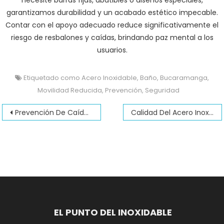
necesite barras fijas, abatibles o diseños especiales,
garantizamos durabilidad y un acabado estético impecable.
Contar con el apoyo adecuado reduce significativamente el
riesgo de resbalones y caídas, brindando paz mental a los
usuarios.
Etiquetado como
Acero Inoxidable
,
Baño
,
Bucaramanga
,
Movilidad Reducida
,
Prevención
,
Seguridad
Navegación
Prevención De Caídas En El Baño En Bucaramanga
Calidad Del Acero Inoxidable 304 En Bucaramanga
de
entradas
EL PUNTO DEL INOXIDABLE