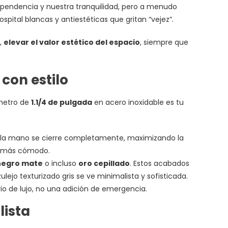
dependencia y nuestra tranquilidad, pero a menudo
pital blancas y antiestéticas que gritan “vejez”.
,
elevar el valor estético del espacio
, siempre que
 con estilo
ámetro de
1.1/4 de pulgada
en acero inoxidable es tu
e la mano se cierre completamente, maximizando la
te más cómodo.
negro mate
o incluso
oro cepillado
. Estos acabados
jo texturizado gris se ve minimalista y sofisticada.
o de lujo, no una adición de emergencia.
lista