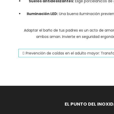
Suelos antideslizantes:
Elige porcelánicos de 
Iluminación LED:
Una buena iluminación previene
Adaptar el baño de tus padres es un acto de amor
ambos aman. Invierte en seguridad ergon
Navegación
Prevención de caídas en el adulto mayor: Transformando el 
de
entradas
EL PUNTO DEL INOXI