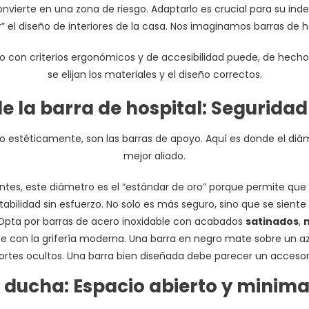
vierte en una zona de riesgo. Adaptarlo es crucial para su in
el diseño de interiores de la casa.
Nos imaginamos barras de hos
ño con criterios ergonómicos y de accesibilidad puede, de hecho
se elijan los materiales y el diseño correctos.
 de la barra de hospital: Seguridad
o estéticamente, son las barras de apoyo. Aquí es donde el di
mejor aliado.
es, este diámetro es el “estándar de oro” porque permite qu
tabilidad sin esfuerzo. No solo es más seguro, sino que se sien
. Opta por barras de acero inoxidable con acabados
satinados
,
con la grifería moderna. Una barra en negro mate sobre un azule
tes ocultos. Una barra bien diseñada debe parecer un accesori
a ducha: Espacio abierto y minima