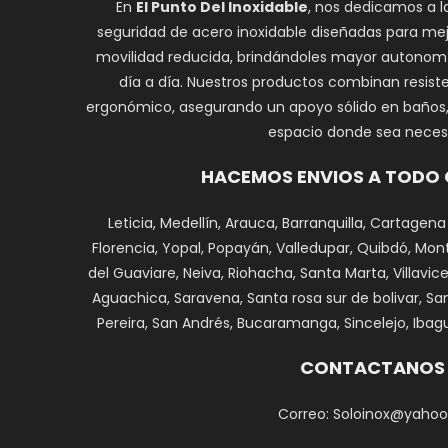
En
El Punto Del Inoxidable
, nos dedicamos a l
seguridad de acero inoxidable diseñadas para mej
movilidad reducida, brindándoles mayor autonomí
día a día. Nuestros productos combinan resiste
ergonómico, asegurando un apoyo sólido en baños, e
espacio donde sea necesa
HACEMOS ENVIOS A TODO
Leticia, Medellín, Arauca, Barranquilla, Cartagena
Florencia, Yopal, Popayán, Valledupar, Quibdó, Monte
del Guaviare, Neiva, Riohacha, Santa Marta, Villavi
Aguachica, Saravena, Santa rosa sur de bolivar, Sa
Pereira, San Andrés, Bucaramanga, Sincelejo, Ibagu
CONTACTANOS
Correo: Soloinox@yahoo