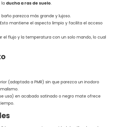
 la
ducha a ras de suelo
.
l baño parezca más grande y lujoso.
Esto mantiene el aspecto limpio y facilita el acceso
el flujo y la temperatura con un solo mando, lo cual
to
erior (adaptada a PMR) sin que parezca un inodoro
nimalismo.
o se usa) en acabado satinado o negro mate ofrece
tiempo.
les