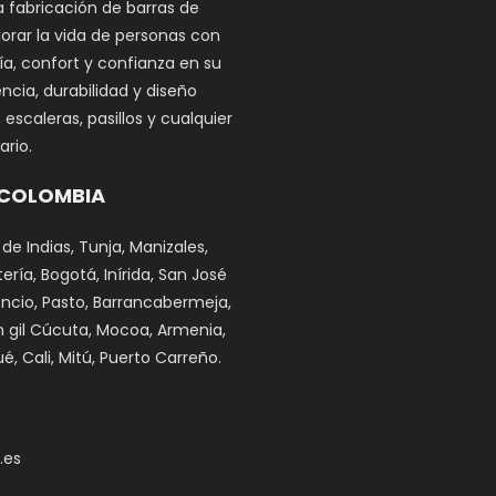
a fabricación de barras de
orar la vida de personas con
a, confort y confianza en su
ncia, durabilidad y diseño
scaleras, pasillos y cualquier
rio.
 COLOMBIA
 de Indias, Tunja, Manizales,
ría, Bogotá, Inírida, San José
cencio, Pasto, Barrancabermeja,
n gil Cúcuta, Mocoa, Armenia,
é, Cali, Mitú, Puerto Carreño.
.es