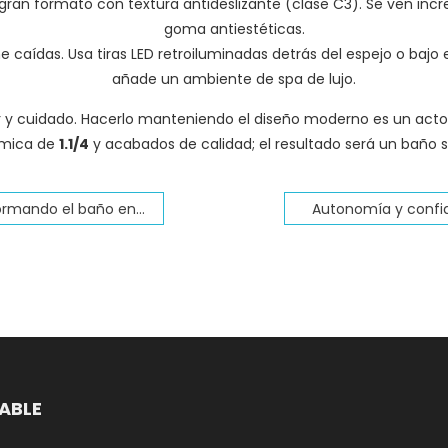
gran formato con textura antideslizante (clase C3). Se ven incr
goma antiestéticas.
 caídas. Usa tiras LED retroiluminadas detrás del espejo o bajo
añade un ambiente de spa de lujo.
 y cuidado. Hacerlo manteniendo el diseño moderno es un acto 
ómica de
1.1/4
y acabados de calidad; el resultado será un baño
baño en una zona segura
Autonomía y confia
DABLE