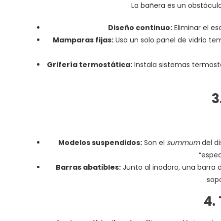
La bañera es un obstácul
Diseño continuo:
Eliminar el e
Mamparas fijas:
Usa un solo panel de vidrio tem
Grifería termostática:
Instala sistemas termost
3
Modelos suspendidos:
Son el
summum
del d
“espec
Barras abatibles:
Junto al inodoro, una barra
sopo
4.