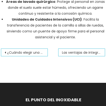
Áreas de lavado quirúrgico
: Protege al personal en zonas
donde el suelo suele estar húmedo, ofreciendo un agarre
continuo y resistente a la corrosión química.
Unidades de Cuidados Intensivos (UCI)
: Facilita la
transferencia de pacientes de la camilla a sillas de ruedas,
sirviendo como un puente de apoyo firme para el personal
asistencial y el paciente.
Navegación
¿Cuándo elegir una barra en “L” en lugar de un pasamanos recto?
Las ventajas de integrar una barra esquinera de acero en la zona de la ducha
de
entradas
EL PUNTO DEL INOXIDABLE