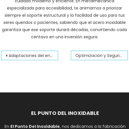
cuidado moderno y eficiente. En metalmecánica
especializada para accesibilidad, te animamos a priorizar
siempre el soporte estructural y la facilidad de uso para tus
seres queridos o pacientes, sabiendo que el acero inoxidable
garantiza que ese soporte durará décadas, convirtiendo cada
centavo en una inversión segura.
Navegación
Adaptaciones del entorno para personas con esclerosis múltiple
Optimización y Seguridad: El Rol Vital de las Barras de Seguridad Abatibles en Hospitales
de
entradas
EL PUNTO DEL INOXIDABLE
En
El Punto Del Inoxidable
, nos dedicamos a la fabricación