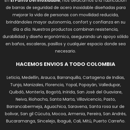
En
El Punto Del Inoxidable
, nos dedicamos a la fabricación
de barras de seguridad de acero inoxidable diseñadas para
mejorar la vida de personas con movilidad reducida,
brindándoles mayor autonomía, confort y confianza en su
día a día. Nuestros productos combinan resistencia,
durabilidad y diseño ergonómico, asegurando un apoyo sólido
en baños, escaleras, pasillos y cualquier espacio donde sea
necesario.
HACEMOS ENVIOS A TODO COLOMBIA
Leticia, Medellín, Arauca, Barranquilla, Cartagena de Indias,
Tunja, Manizales, Florencia, Yopal, Popayán, Valledupar,
Quibdó, Montería, Bogotá, Inírida, San José del Guaviare,
Neiva, Riohacha, Santa Marta, Villavicencio, Pasto,
Barrancabermeja, Aguachica, Saravena, Santa rosa sur de
bolivar, San gil Cúcuta, Mocoa, Armenia, Pereira, San Andrés,
Bucaramanga, Sincelejo, Ibagué, Cali, Mitú, Puerto Carreño.