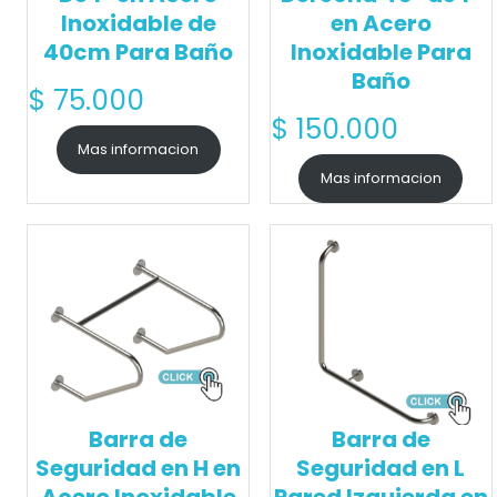
Inoxidable de
en Acero
40cm Para Baño
Inoxidable Para
Baño
$
75.000
$
150.000
Mas informacion
Mas informacion
Barra de
Barra de
Seguridad en H en
Seguridad en L
Acero Inoxidable
Pared Izquierda en