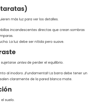
ataratas)
eren más luz para ver los detalles.
ombillas incandescentes directas que crean sombras
ámparas.
 ducha. La luz debe ser nítida pero suave.
raste
e sujetarse
antes
de perder el equilibrio.
unto al inodoro. ¡Fundamental! La barra debe tener un
esalen claramente de la pared blanca mate.
ción
el suelo.