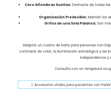
Cero Alfombras Sueltas:
Deshazte de todas las 
Organización Predecible:
Mantén los ar
Grifos de una Sola Palanca:
Son más 
Adaptar un cuarto de baño para personas con baj
contraste de color, la iluminación estratégica y l
independencia y 
Consulta con un terapeuta ocup
Navegación
Accesorios vitales para pacientes con Parki
de
entradas