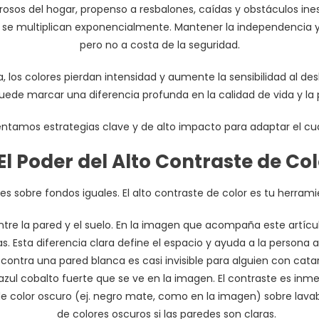
grosos del hogar, propenso a resbalones, caídas y obstáculos in
s se multiplican exponencialmente. Mantener la independencia y
pero no a costa de la seguridad.
a, los colores pierdan intensidad y aumente la sensibilidad al 
uede marcar una diferencia profunda en la calidad de vida y la 
entamos estrategias clave y de alto impacto para adaptar el cu
 El Poder del Alto Contraste de Co
ilares sobre fondos iguales. El alto contraste de color es tu herr
tre la pared y el suelo. En la imagen que acompaña este artícu
s. Esta diferencia clara define el espacio y ayuda a la persona 
ntra una pared blanca es casi invisible para alguien con catara
 azul cobalto fuerte que se ve en la imagen. El contraste es inme
 de color oscuro (ej. negro mate, como en la imagen) sobre lava
de colores oscuros si las paredes son claras.