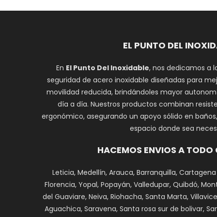
EL PUNTO DEL INOXI
En
El Punto Del Inoxidable
, nos dedicamos a l
seguridad de acero inoxidable diseñadas para mej
movilidad reducida, brindándoles mayor autonomí
día a día. Nuestros productos combinan resiste
ergonómico, asegurando un apoyo sólido en baños, e
espacio donde sea necesa
HACEMOS ENVIOS A TODO
Leticia, Medellín, Arauca, Barranquilla, Cartagena
Florencia, Yopal, Popayán, Valledupar, Quibdó, Monte
del Guaviare, Neiva, Riohacha, Santa Marta, Villavi
Aguachica, Saravena, Santa rosa sur de bolivar, Sa