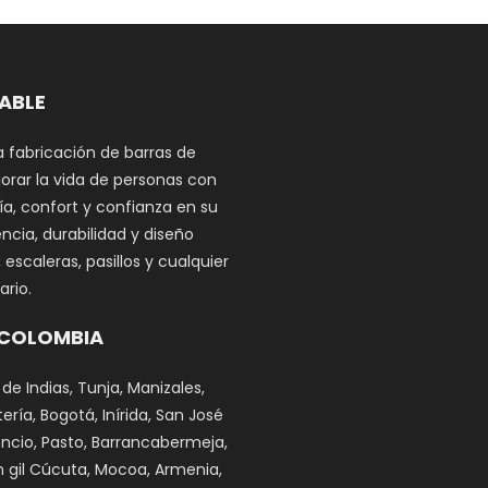
DABLE
a fabricación de barras de
orar la vida de personas con
a, confort y confianza en su
ncia, durabilidad y diseño
scaleras, pasillos y cualquier
rio.
 COLOMBIA
 de Indias, Tunja, Manizales,
ría, Bogotá, Inírida, San José
cencio, Pasto, Barrancabermeja,
n gil Cúcuta, Mocoa, Armenia,