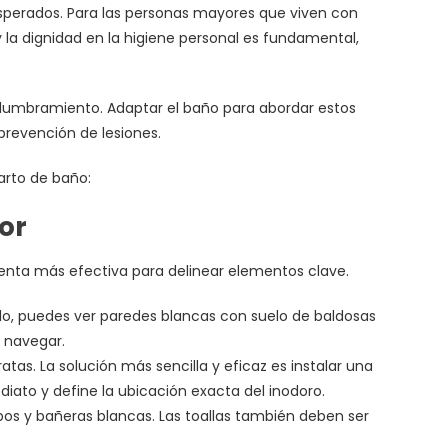
esperados. Para las personas mayores que viven con
 la dignidad en la higiene personal es fundamental,
deslumbramiento. Adaptar el baño para abordar estos
prevención de lesiones.
arto de baño:
lor
amienta más efectiva para delinear elementos clave.
lo, puedes ver paredes blancas con suelo de baldosas
a navegar.
tas. La solución más sencilla y eficaz es instalar una
diato y define la ubicación exacta del inodoro.
bos y bañeras blancas. Las toallas también deben ser