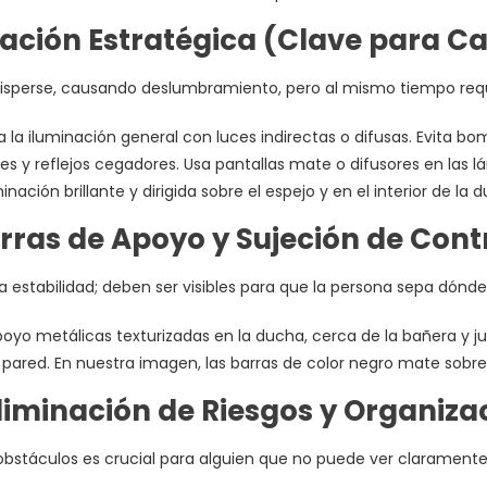
nación Estratégica (Clave para C
disperse, causando deslumbramiento, pero al mismo tiempo requi
la iluminación general con luces indirectas o difusas. Evita b
es y reflejos cegadores. Usa pantallas mate o difusores en las l
inación brillante y dirigida sobre el espejo y en el interior de la
arras de Apoyo y Sujeción de Cont
a estabilidad; deben ser visibles para que la persona sepa dónd
poyo metálicas texturizadas en la ducha, cerca de la bañera y j
 pared. En nuestra imagen, las barras de color negro mate sobr
Eliminación de Riesgos y Organiza
obstáculos es crucial para alguien que no puede ver claramente 