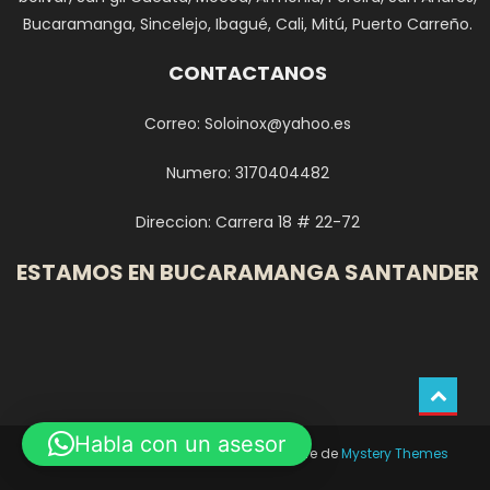
Bucaramanga, Sincelejo, Ibagué, Cali, Mitú, Puerto Carreño.
CONTACTANOS
Correo: Soloinox@yahoo.es
Numero: 3170404482
Direccion: Carrera 18 # 22-72
ESTAMOS EN BUCARAMANGA SANTANDER
Habla con un asesor
El punto del inoxidable
|
Tema: Easy Store de
Mystery Themes