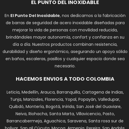
EL PUNTO DEL INOXIDABLE
En
El Punto Del Inoxidable
, nos dedicamos a la fabricación
de barras de seguridad de acero inoxidable diseñadas para
mejorar la vida de personas con movilidad reducida,
brindándoles mayor autonomía, confort y confianza en su
día a día. Nuestros productos combinan resistencia,
durabilidad y diseño ergonómico, asegurando un apoyo sólido
en baños, escaleras, pasillos y cualquier espacio donde sea
necesario.
HACEMOS ENVIOS A TODO COLOMBIA
Leticia, Medellín, Arauca, Barranquilla, Cartagena de Indias,
Tunja, Manizales, Florencia, Yopal, Popayán, Valledupar,
Quibdó, Montería, Bogotá, Inírida, San José del Guaviare,
Neiva, Riohacha, Santa Marta, Villavicencio, Pasto,
Barrancabermeja, Aguachica, Saravena, Santa rosa sur de
bolivar, San gil Cúcuta, Mocoa, Armenia, Pereira, San Andrés,