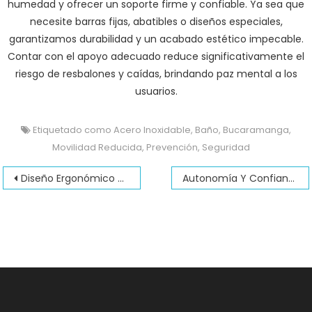
humedad y ofrecer un soporte firme y confiable. Ya sea que
necesite barras fijas, abatibles o diseños especiales,
garantizamos durabilidad y un acabado estético impecable.
Contar con el apoyo adecuado reduce significativamente el
riesgo de resbalones y caídas, brindando paz mental a los
usuarios.
Etiquetado como
Acero Inoxidable
,
Baño
,
Bucaramanga
,
Movilidad Reducida
,
Prevención
,
Seguridad
Navegación
Diseño Ergonómico Y Funcional En Bucaramanga
Autonomía Y Confianza En La Ducha En Bucaramanga
de
entradas