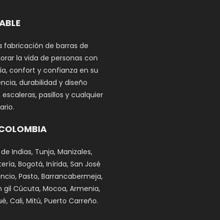
DABLE
a fabricación de barras de
orar la vida de personas con
a, confort y confianza en su
ncia, durabilidad y diseño
scaleras, pasillos y cualquier
rio.
 COLOMBIA
 de Indias, Tunja, Manizales,
ría, Bogotá, Inírida, San José
cencio, Pasto, Barrancabermeja,
n gil Cúcuta, Mocoa, Armenia,
é, Cali, Mitú, Puerto Carreño.