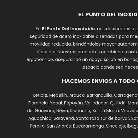
EL PUNTO DEL INOXI
En
El Punto Del Inoxidable
, nos dedicamos a l
seguridad de acero inoxidable diseñadas para mej
movilidad reducida, brindándoles mayor autonomí
día a día. Nuestros productos combinan resiste
ergonómico, asegurando un apoyo sólido en baños, e
espacio donde sea necesa
HACEMOS ENVIOS A TODO
Leticia, Medellín, Arauca, Barranquilla, Cartagena
Florencia, Yopal, Popayán, Valledupar, Quibdó, Monte
del Guaviare, Neiva, Riohacha, Santa Marta, Villavi
Aguachica, Saravena, Santa rosa sur de bolivar, Sa
Pereira, San Andrés, Bucaramanga, Sincelejo, Ibagu