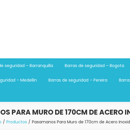
de seguridad – Barranquilla
Barras de seguridad – Bogota
guridad – Medellin
Barras de seguridad – Pereira
Barra
S PARA MURO DE 170CM DE ACERO I
o
Productos
Pasamanos Para Muro de 170cm de Acero Inoxi