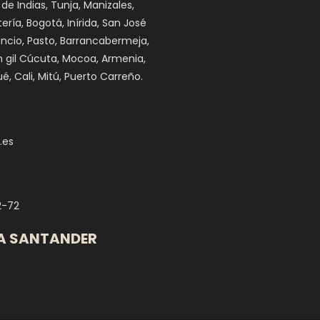
 de Indias, Tunja, Manizales,
ría, Bogotá, Inírida, San José
cencio, Pasto, Barrancabermeja,
n gil Cúcuta, Mocoa, Armenia,
é, Cali, Mitú, Puerto Carreño.
.es
2-72
A SANTANDER