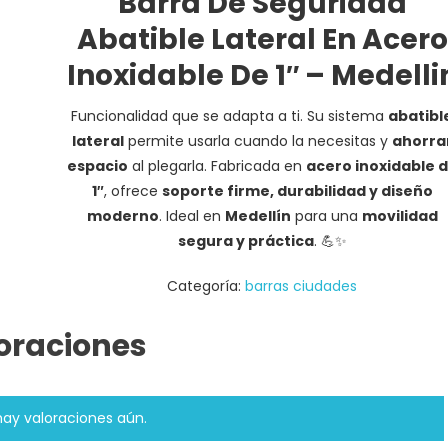
Barra De Seguridad
Abatible Lateral En Acero
Inoxidable De 1″ – Medelli
Funcionalidad que se adapta a ti. Su sistema
abatibl
lateral
permite usarla cuando la necesitas y
ahorra
espacio
al plegarla. Fabricada en
acero inoxidable 
1″
, ofrece
soporte firme, durabilidad y diseño
moderno
. Ideal en
Medellín
para una
movilidad
segura y práctica
. 💪✨
Categoría:
barras ciudades
oraciones
hay valoraciones aún.