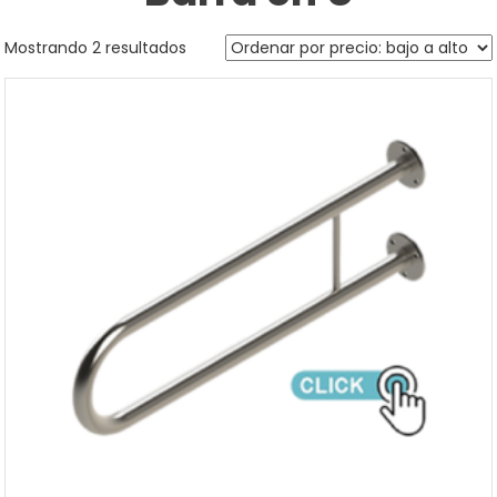
Sorted
Mostrando 2 resultados
by
price:
low
to
high