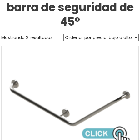
barra de seguridad de
45°
Sorted
Mostrando 2 resultados
by
price:
low
to
high