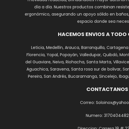
día a día. Nuestros productos combinan resiste
ergonómico, asegurando un apoyo sólido en baños, e
espacio donde sea necesa
HACEMOS ENVIOS A TODO
Leticia, Medellín, Arauca, Barranquilla, Cartagena
Florencia, Yopal, Popayán, Valledupar, Quibdó, Monte
del Guaviare, Neiva, Riohacha, Santa Marta, Villavi
Aguachica, Saravena, Santa rosa sur de bolivar, Sa
Pereira, San Andrés, Bucaramanga, Sincelejo, Ibagu
CONTACTANOS
Correo: Soloinox@yahoo
Numero: 3170404482
Direccion: Carrera 18 # 2