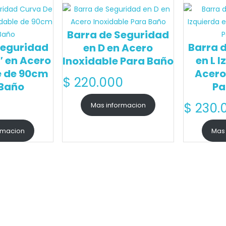
Barra de Seguridad
Seguridad
Barra 
en D en Acero
″ en Acero
en L 
Inoxidable Para Baño
e de 90cm
Acero
$
220.000
 Baño
Pa
0
$
230.
Mas informacion
rmacion
Mas