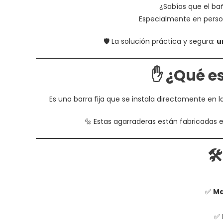
¿Sabías que el ba
Especialmente en perso
🛡️ La solución práctica y segura:
u
✋ ¿Qué e
Es una barra fija que se instala directamente en l
🔩 Estas agarraderas están fabricadas 
🛠
✅
Ma
✅