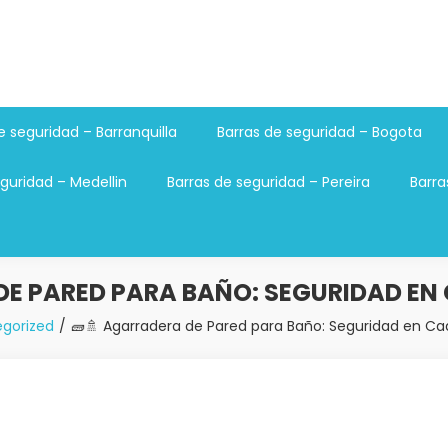
e seguridad – Barranquilla
Barras de seguridad – Bogota
guridad – Medellin
Barras de seguridad – Pereira
Barra
DE PARED PARA BAÑO: SEGURIDAD E
gorized
🧱🚿 Agarradera de Pared para Baño: Seguridad en C