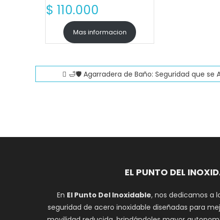
$
110.000
Mas informacion
Navegación
🛁🛡️ Agarradera de Baño: Seguridad que se 
de
entradas
EL PUNTO DEL INOXI
En
El Punto Del Inoxidable
, nos dedicamos a l
seguridad de acero inoxidable diseñadas para mej
movilidad reducida, brindándoles mayor autonomí