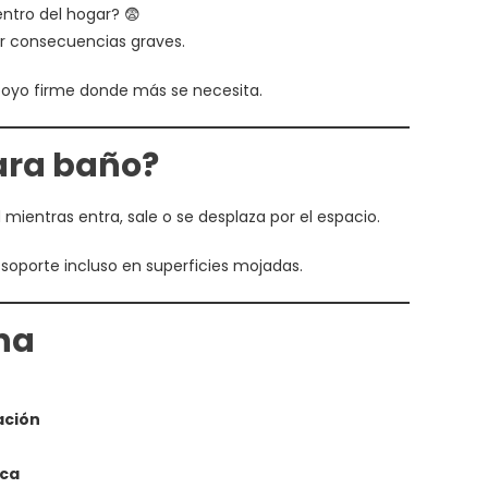
ntro del hogar? 😨
r consecuencias graves.
apoyo firme donde más se necesita.
ara baño?
 mientras entra, sale o se desplaza por el espacio.
 soporte incluso en superficies mojadas.
una
ación
ica