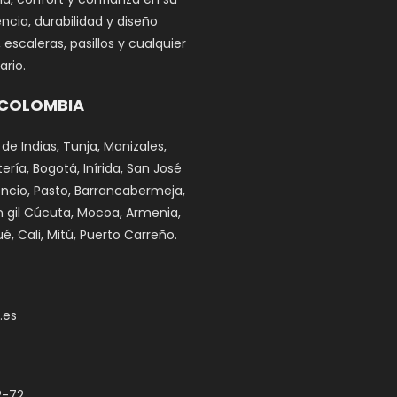
ncia, durabilidad y diseño
scaleras, pasillos y cualquier
rio.
 COLOMBIA
 de Indias, Tunja, Manizales,
ría, Bogotá, Inírida, San José
cencio, Pasto, Barrancabermeja,
n gil Cúcuta, Mocoa, Armenia,
é, Cali, Mitú, Puerto Carreño.
.es
2-72