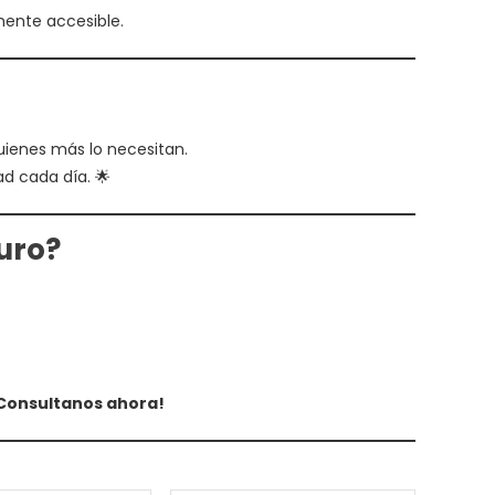
ente accesible.
quienes más lo necesitan.
ad cada día. 🌟
uro?
¡Consultanos ahora!