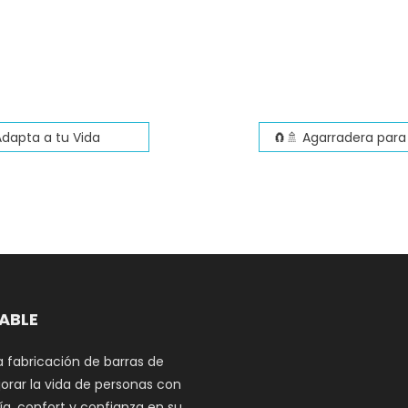
Adapta a tu Vida
DABLE
a fabricación de barras de
orar la vida de personas con
a, confort y confianza en su