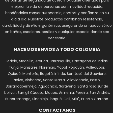
de barras de seguridad de acero inoxidable diseñadas para
mejorar la vida de personas con movilidad reducida,
brindándoles mayor autonomía, confort y confianza en su
día a día. Nuestros productos combinan resistencia,
durabilidad y diseño ergonómico, asegurando un apoyo sólido
en baños, escaleras, pasillos y cualquier espacio donde sea
necesario.
HACEMOS ENVIOS A TODO COLOMBIA
Leticia, Medellín, Arauca, Barranquilla, Cartagena de Indias,
Tunja, Manizales, Florencia, Yopal, Popayán, Valledupar,
Quibdó, Montería, Bogotá, Inírida, San José del Guaviare,
Neiva, Riohacha, Santa Marta, Villavicencio, Pasto,
Barrancabermeja, Aguachica, Saravena, Santa rosa sur de
bolivar, San gil Cúcuta, Mocoa, Armenia, Pereira, San Andrés,
Bucaramanga, Sincelejo, Ibagué, Cali, Mitú, Puerto Carreño.
CONTACTANOS