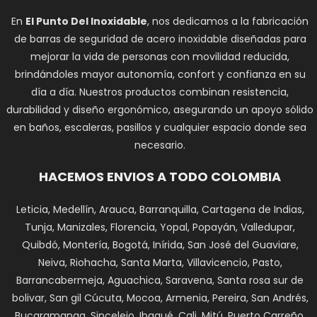
En
El Punto Del Inoxidable
, nos dedicamos a la fabricación
de barras de seguridad de acero inoxidable diseñadas para
mejorar la vida de personas con movilidad reducida,
brindándoles mayor autonomía, confort y confianza en su
día a día. Nuestros productos combinan resistencia,
durabilidad y diseño ergonómico, asegurando un apoyo sólido
en baños, escaleras, pasillos y cualquier espacio donde sea
necesario.
HACEMOS ENVIOS A TODO COLOMBIA
Leticia, Medellín, Arauca, Barranquilla, Cartagena de Indias,
Tunja, Manizales, Florencia, Yopal, Popayán, Valledupar,
Quibdó, Montería, Bogotá, Inírida, San José del Guaviare,
Neiva, Riohacha, Santa Marta, Villavicencio, Pasto,
Barrancabermeja, Aguachica, Saravena, Santa rosa sur de
bolivar, San gil Cúcuta, Mocoa, Armenia, Pereira, San Andrés,
Bucaramanga, Sincelejo, Ibagué, Cali, Mitú, Puerto Carreño.